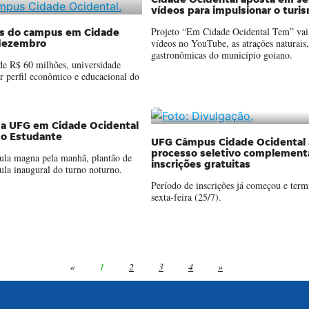
Cidade Ocidental aposta em sé
vídeos para impulsionar o turis
Projeto “Em Cidade Ocidental Tem” vai 
ras do campus em Cidade
vídeos no YouTube, as atrações naturais, 
dezembro
gastronômicas do município goiano.
e R$ 60 milhões, universidade
r perfil econômico e educacional do
 da UFG em Cidade Ocidental
 do Estudante
UFG Câmpus Cidade Ocidental 
processo seletivo complement
ula magna pela manhã, plantão de
inscrições gratuitas
aula inaugural do turno noturno.
Período de inscrições já começou e term
sexta-feira (25/7).
«
1
2
3
4
»