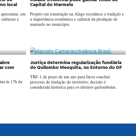
rie de
Cidade Ocidental pode ganhar título de
mo local
Capital do Marmelo
apresentar, em
Projeto em tramitação na Alego reconhece a tradição e
culturais e
a importância econômica e cultural da produção de
marmelo no município.
abre
Justiça determina regularização fundiária
ar com
do Quilombo Mesquita, no Entorno do DF
TRF-1 dá prazo de um ano para Incra concluir
ina às 17h da
processo de titulação do território; decisão é
considerada histórica para os direitos quilombolas.