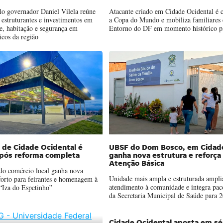
lo governador Daniel Vilela reúne
Atacante criado em Cidade Ocidental é 
s estruturantes e investimentos em
a Copa do Mundo e mobiliza familiares
de, habitação e segurança em
Entorno do DF em momento histórico pa
icos da região
l de Cidade Ocidental é
UBSF do Dom Bosco, em Cidade
após reforma completa
ganha nova estrutura e reforça
Atenção Básica
 do comércio local ganha nova
Unidade mais ampla e estruturada ampli
forto para feirantes e homenagem à
atendimento à comunidade e integra paco
a “Iza do Espetinho”
da Secretaria Municipal de Saúde para 2