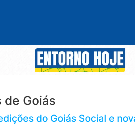
 de Goiás
edições do Goiás Social e nov