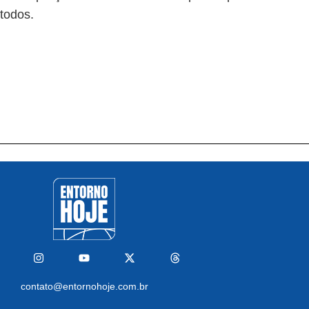
todos.
contato@entornohoje.com.br