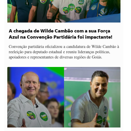
A chegada de Wilde Cambão com a sua Força
Azul na Convenção Partidária foi impactante!
Convenção partidária oficializou a candidatura de Wilde Cambão à
reeleição para deputado estadual e reuniu lideranças políticas,
apoiadores e representantes de diversas regiões de Goiás.