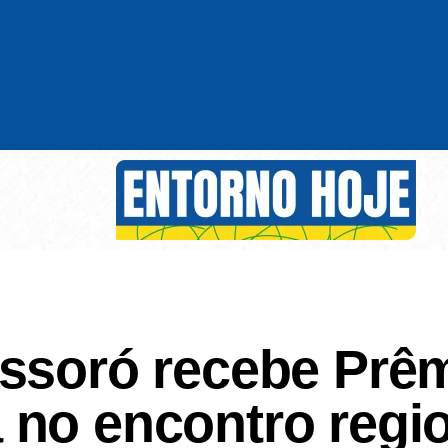
ossoró recebe Prê
 no encontro reg