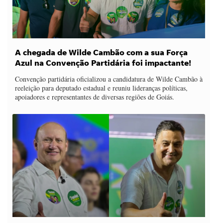
A chegada de Wilde Cambão com a sua Força
Azul na Convenção Partidária foi impactante!
Convenção partidária oficializou a candidatura de Wilde Cambão à
reeleição para deputado estadual e reuniu lideranças políticas,
apoiadores e representantes de diversas regiões de Goiás.