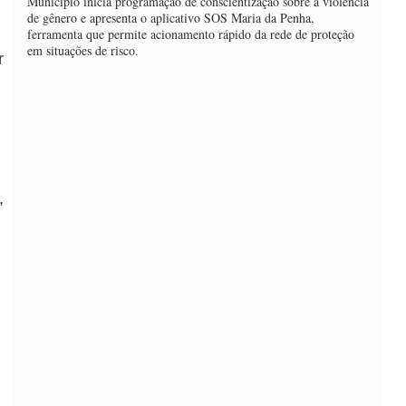
Município inicia programação de conscientização sobre a violência
de gênero e apresenta o aplicativo SOS Maria da Penha,
ferramenta que permite acionamento rápido da rede de proteção
em situações de risco.
r
,