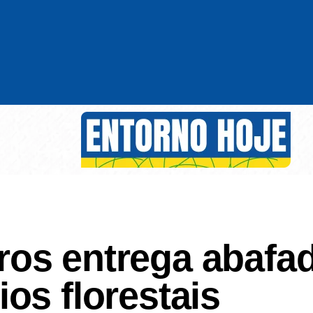
os entrega abafa
os florestais