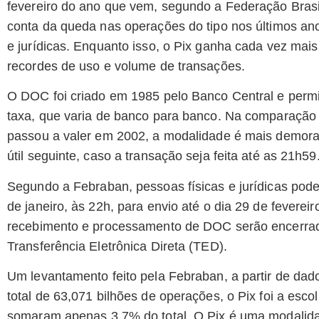
fevereiro do ano que vem, segundo a Federação Brasi
conta da queda nas operações do tipo nos últimos ano
e jurídicas. Enquanto isso, o Pix ganha cada vez mai
recordes de uso e volume de transações.
O DOC foi criado em 1985 pelo Banco Central e permi
taxa, que varia de banco para banco. Na comparação 
passou a valer em 2002, a modalidade é mais demorad
útil seguinte, caso a transação seja feita até as 21h59
Segundo a Febraban, pessoas físicas e jurídicas pode
de janeiro, às 22h, para envio até o dia 29 de fevere
recebimento e processamento de DOC serão encerrad
Transferência Eletrônica Direta (TED).
Um levantamento feito pela Febraban, a partir de da
total de 63,071 bilhões de operações, o Pix foi a esco
somaram apenas 3,7% do total. O Pix é uma modalidad