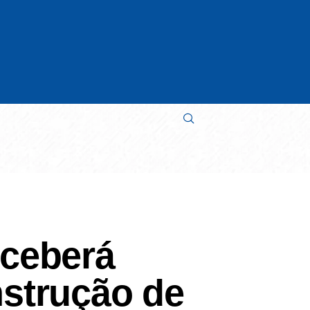
eceberá
nstrução de